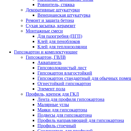
Ровнитель, стяжка
Декоративные штукатурки
Венецианская штукатурка
Ремонт и защита бетона
Сухая засыпка, керамзит
Монтажные смеси
Для пазогребня (ПГП)
Клей для пеноблоков
Клей для теплоизоляции
Гипсокартон и комплектующие
Гипсокартон, ГВЛВ
Аквапанель
Гипсоволокнистый лист
Гипсокартон влагостойкий
Гипсокартон стандартный для обычных помеще
Огнестойкий гипсокартон
Элемент пола
Профиль, крепеж для ГКЛ
Лента для профиля гипсокартона
Малярные углы
Маяки для гипсокартона
Подвесы для гипсокартона
Профиль направляющий для гипсокартона
Профиль стоечный
Соединитель для профилей