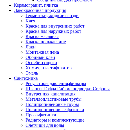
Керамогранит, плитка
Лакокрасочная продукция
Герметики, жидкие гвозди
Клея
Краска для внутренних работ
Краска для наружных работ
Краска масляная
Краска по ржавчине
Лаки
Монтажная пена
Обойный клей
Огнебиозащита
Химия, пластификатор
Эмаль
Сантехника
Регуляторы давления,фильтры
Шланги. Гофра.Гибкие подводки.Сифоны
Внутренняя канализация
Металлопластиковые трубы
Полипропиленовые трубы
Полипропиленовые фитинги
Пресс-фитинги
Радиаторы и комплектующие
Счетчики для воды