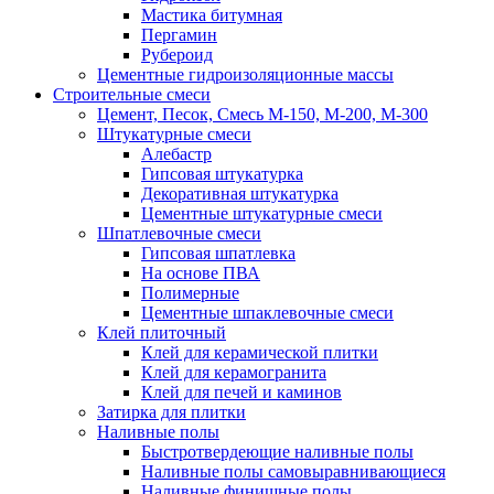
Мастика битумная
Пергамин
Рубероид
Цементные гидроизоляционные массы
Строительные смеси
Цемент, Песок, Смесь М-150, М-200, М-300
Штукатурные смеси
Алебастр
Гипсовая штукатурка
Декоративная штукатурка
Цементные штукатурные смеси
Шпатлевочные смеси
Гипсовая шпатлевка
На основе ПВА
Полимерные
Цементные шпаклевочные смеси
Клей плиточный
Клей для керамической плитки
Клей для керамогранита
Клей для печей и каминов
Затирка для плитки
Наливные полы
Быстротвердеющие наливные полы
Наливные полы самовыравнивающиеся
Наливные финишные полы