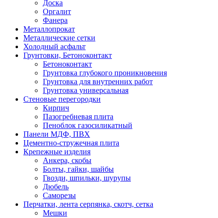
Доска
Оргалит
Фанера
Металлопрокат
Металлические сетки
Холодный асфальт
Грунтовки, Бетоноконтакт
Бетоноконтакт
Грунтовка глубокого проникновения
Грунтовка для внутренних работ
Грунтовка универсальная
Стеновые перегородки
Кирпич
Пазогребневая плита
Пеноблок газосиликатный
Панели МДФ, ПВХ
Цементно-стружечная плита
Крепежные изделия
Анкера, скобы
Болты, гайки, шайбы
Гвозди, шпильки, шурупы
Дюбель
Саморезы
Перчатки, лента серпянка, скотч, сетка
Мешки