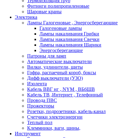
Термоизоляция труб
Фитинги полипропиленовые
Шаровые краны
Электрика
Лампы Галогеновые , Энергосберегающие
Галогеновые лампы
Лампы накаливания Грибки
Лампы накаливания Свечки
Лампы накаливания Шарики
Энергосберегающие
Патроны для ламп
Автоматические выключатели
Вилки, удлинители, щиты
Гофра, распаечный короб, боксы
Дифф выключатели (УЗО)
Изолента
Кабель ВВГ нг , NYM , ВБбШВ
Кабель ТВ ,Интернет , Телефонный
Провода ПВС
Прожекторы
Розетки, подрозетники, кабель-канал
Счетчики электроэнергии
Теплый пол
Клеммники, ваги, шины,
Инструмент