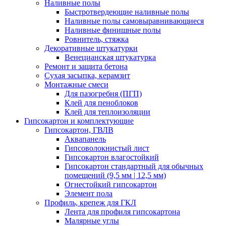
Наливные полы
Быстротвердеющие наливные полы
Наливные полы самовыравнивающиеся
Наливные финишные полы
Ровнитель, стяжка
Декоративные штукатурки
Венецианская штукатурка
Ремонт и защита бетона
Сухая засыпка, керамзит
Монтажные смеси
Для пазогребня (ПГП)
Клей для пеноблоков
Клей для теплоизоляции
Гипсокартон и комплектующие
Гипсокартон, ГВЛВ
Аквапанель
Гипсоволокнистый лист
Гипсокартон влагостойкий
Гипсокартон стандартный для обычных
помещений (9,5 мм | 12,5 мм)
Огнестойкий гипсокартон
Элемент пола
Профиль, крепеж для ГКЛ
Лента для профиля гипсокартона
Малярные углы