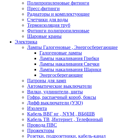
Полипропиленовые фитинги
Пресс-фитинги
Радиаторы и комплектующие
Счетчики для воды
Термоизоляция труб
Фитинги полипропиленовые
Шаровые краны
Электрика
Лампы Галогеновые , Энергосберегающие
Галогеновые лампы
Лампы накаливания Грибки
Лампы накаливания Свечки
Лампы накаливания Шарики
Энергосберегающие
Патроны для ламп
Автоматические выключатели
Вилки, удлинители, щиты
Гофра, распаечный короб, боксы
Дифф выключатели (УЗО)
Изолента
Кабель ВВГ нг , NYM , ВБбШВ
Кабель ТВ ,Интернет , Телефонный
Провода ПВС
Прожекторы
Розетки, подрозетники, кабель-канал