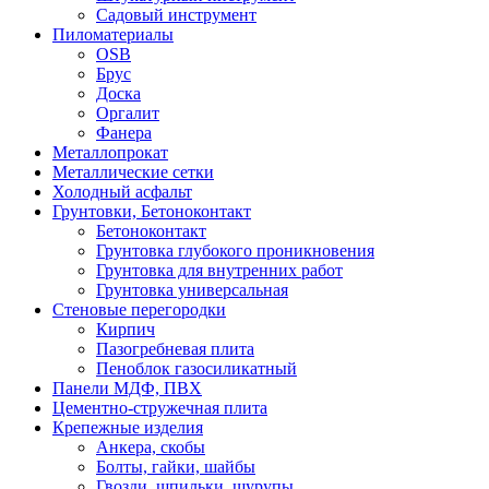
Садовый инструмент
Пиломатериалы
OSB
Брус
Доска
Оргалит
Фанера
Металлопрокат
Металлические сетки
Холодный асфальт
Грунтовки, Бетоноконтакт
Бетоноконтакт
Грунтовка глубокого проникновения
Грунтовка для внутренних работ
Грунтовка универсальная
Стеновые перегородки
Кирпич
Пазогребневая плита
Пеноблок газосиликатный
Панели МДФ, ПВХ
Цементно-стружечная плита
Крепежные изделия
Анкера, скобы
Болты, гайки, шайбы
Гвозди, шпильки, шурупы