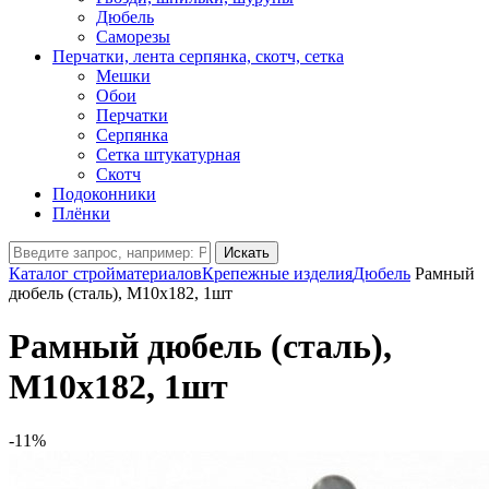
Дюбель
Саморезы
Перчатки, лента серпянка, скотч, сетка
Мешки
Обои
Перчатки
Серпянка
Сетка штукатурная
Скотч
Подоконники
Плёнки
Искать
Каталог стройматериалов
Крепежные изделия
Дюбель
Рамный
дюбель (сталь), М10х182, 1шт
Рамный дюбель (сталь),
М10х182, 1шт
-11%