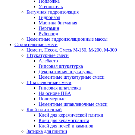
Подложка
Утеплитель
Битумная гидроизоляция
Гидроизол
Мастика битумная
Пергамин
Рубероид
Цементные гидроизоляционные массы
Строительные смеси
Цемент, Песок, Смесь М-150, М-200, М-300
Штукатурные смеси
Алебастр
Гипсовая штукатурка
Декоративная штукатурка
Цементные штукатурные смеси
Шпатлевочные смеси
Гипсовая шпатлевка
На основе ПВА
Полимерные
Цементные шпаклевочные смеси
Клей плиточный
Клей для керамической плитки
Клей для керамогранита
Клей для печей и каминов
Затирка для плитки