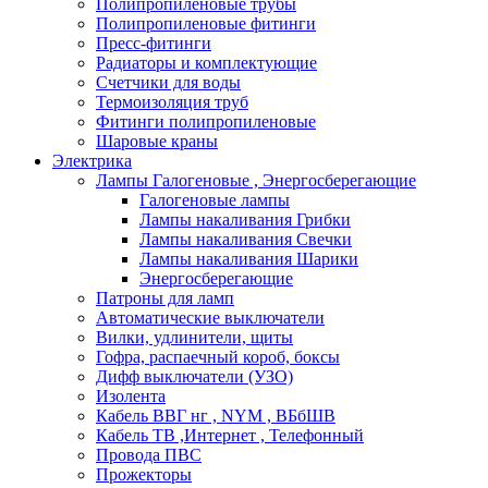
Полипропиленовые трубы
Полипропиленовые фитинги
Пресс-фитинги
Радиаторы и комплектующие
Счетчики для воды
Термоизоляция труб
Фитинги полипропиленовые
Шаровые краны
Электрика
Лампы Галогеновые , Энергосберегающие
Галогеновые лампы
Лампы накаливания Грибки
Лампы накаливания Свечки
Лампы накаливания Шарики
Энергосберегающие
Патроны для ламп
Автоматические выключатели
Вилки, удлинители, щиты
Гофра, распаечный короб, боксы
Дифф выключатели (УЗО)
Изолента
Кабель ВВГ нг , NYM , ВБбШВ
Кабель ТВ ,Интернет , Телефонный
Провода ПВС
Прожекторы