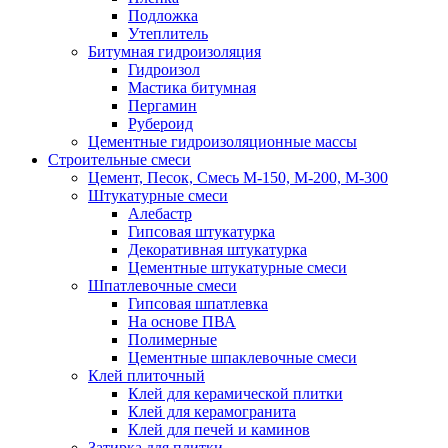
Подложка
Утеплитель
Битумная гидроизоляция
Гидроизол
Мастика битумная
Пергамин
Рубероид
Цементные гидроизоляционные массы
Строительные смеси
Цемент, Песок, Смесь М-150, М-200, М-300
Штукатурные смеси
Алебастр
Гипсовая штукатурка
Декоративная штукатурка
Цементные штукатурные смеси
Шпатлевочные смеси
Гипсовая шпатлевка
На основе ПВА
Полимерные
Цементные шпаклевочные смеси
Клей плиточный
Клей для керамической плитки
Клей для керамогранита
Клей для печей и каминов
Затирка для плитки