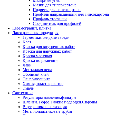
Малярные углы
Маяки для гипсокартона
Подвесы для гипсокартона
Профиль направляющий для гипсокартона
Профиль стоечный
Соединитель для профилей
Керамогранит, плитка
Лакокрасочная продукция
Герметики, жидкие гвозди
Клея
Краска для внутренних работ
Краска для наружных работ
Краска масляная
Краска по ржавчине
Лаки
Монтажная пена
Обойный клей
Огнебиозащита
Химия, пластификатор
Эмаль
Сантехника
Регуляторы давления,фильтры
Шланги. Гофра.Гибкие подводки.Сифоны
Внутренняя канализация
Металлопластиковые трубы