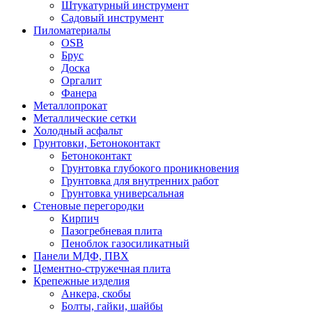
Штукатурный инструмент
Садовый инструмент
Пиломатериалы
OSB
Брус
Доска
Оргалит
Фанера
Металлопрокат
Металлические сетки
Холодный асфальт
Грунтовки, Бетоноконтакт
Бетоноконтакт
Грунтовка глубокого проникновения
Грунтовка для внутренних работ
Грунтовка универсальная
Стеновые перегородки
Кирпич
Пазогребневая плита
Пеноблок газосиликатный
Панели МДФ, ПВХ
Цементно-стружечная плита
Крепежные изделия
Анкера, скобы
Болты, гайки, шайбы