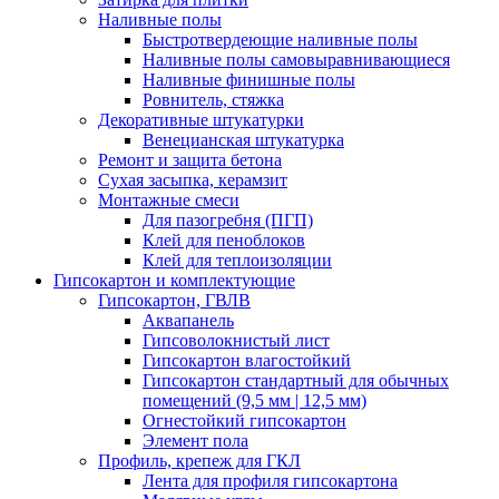
Наливные полы
Быстротвердеющие наливные полы
Наливные полы самовыравнивающиеся
Наливные финишные полы
Ровнитель, стяжка
Декоративные штукатурки
Венецианская штукатурка
Ремонт и защита бетона
Сухая засыпка, керамзит
Монтажные смеси
Для пазогребня (ПГП)
Клей для пеноблоков
Клей для теплоизоляции
Гипсокартон и комплектующие
Гипсокартон, ГВЛВ
Аквапанель
Гипсоволокнистый лист
Гипсокартон влагостойкий
Гипсокартон стандартный для обычных
помещений (9,5 мм | 12,5 мм)
Огнестойкий гипсокартон
Элемент пола
Профиль, крепеж для ГКЛ
Лента для профиля гипсокартона