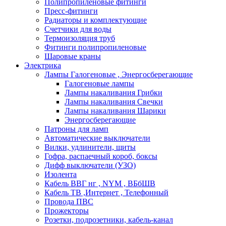
Полипропиленовые фитинги
Пресс-фитинги
Радиаторы и комплектующие
Счетчики для воды
Термоизоляция труб
Фитинги полипропиленовые
Шаровые краны
Электрика
Лампы Галогеновые , Энергосберегающие
Галогеновые лампы
Лампы накаливания Грибки
Лампы накаливания Свечки
Лампы накаливания Шарики
Энергосберегающие
Патроны для ламп
Автоматические выключатели
Вилки, удлинители, щиты
Гофра, распаечный короб, боксы
Дифф выключатели (УЗО)
Изолента
Кабель ВВГ нг , NYM , ВБбШВ
Кабель ТВ ,Интернет , Телефонный
Провода ПВС
Прожекторы
Розетки, подрозетники, кабель-канал