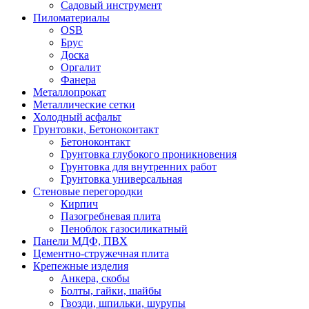
Садовый инструмент
Пиломатериалы
OSB
Брус
Доска
Оргалит
Фанера
Металлопрокат
Металлические сетки
Холодный асфальт
Грунтовки, Бетоноконтакт
Бетоноконтакт
Грунтовка глубокого проникновения
Грунтовка для внутренних работ
Грунтовка универсальная
Стеновые перегородки
Кирпич
Пазогребневая плита
Пеноблок газосиликатный
Панели МДФ, ПВХ
Цементно-стружечная плита
Крепежные изделия
Анкера, скобы
Болты, гайки, шайбы
Гвозди, шпильки, шурупы