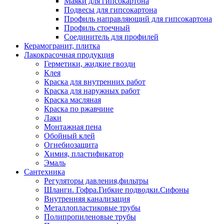
Маяки для гипсокартона
Подвесы для гипсокартона
Профиль направляющий для гипсокартона
Профиль стоечный
Соединитель для профилей
Керамогранит, плитка
Лакокрасочная продукция
Герметики, жидкие гвозди
Клея
Краска для внутренних работ
Краска для наружных работ
Краска масляная
Краска по ржавчине
Лаки
Монтажная пена
Обойный клей
Огнебиозащита
Химия, пластификатор
Эмаль
Сантехника
Регуляторы давления,фильтры
Шланги. Гофра.Гибкие подводки.Сифоны
Внутренняя канализация
Металлопластиковые трубы
Полипропиленовые трубы