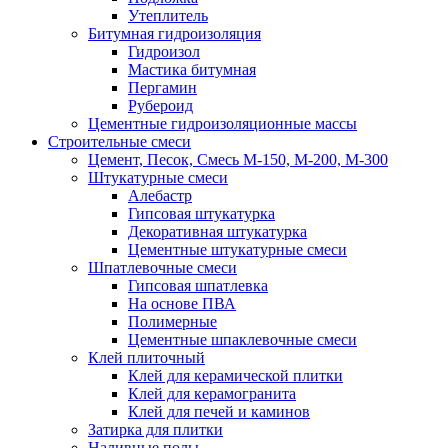
Утеплитель
Битумная гидроизоляция
Гидроизол
Мастика битумная
Пергамин
Рубероид
Цементные гидроизоляционные массы
Строительные смеси
Цемент, Песок, Смесь М-150, М-200, М-300
Штукатурные смеси
Алебастр
Гипсовая штукатурка
Декоративная штукатурка
Цементные штукатурные смеси
Шпатлевочные смеси
Гипсовая шпатлевка
На основе ПВА
Полимерные
Цементные шпаклевочные смеси
Клей плиточный
Клей для керамической плитки
Клей для керамогранита
Клей для печей и каминов
Затирка для плитки
Наливные полы