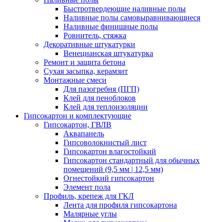
Быстротвердеющие наливные полы
Наливные полы самовыравнивающиеся
Наливные финишные полы
Ровнитель, стяжка
Декоративные штукатурки
Венецианская штукатурка
Ремонт и защита бетона
Сухая засыпка, керамзит
Монтажные смеси
Для пазогребня (ПГП)
Клей для пеноблоков
Клей для теплоизоляции
Гипсокартон и комплектующие
Гипсокартон, ГВЛВ
Аквапанель
Гипсоволокнистый лист
Гипсокартон влагостойкий
Гипсокартон стандартный для обычных
помещений (9,5 мм | 12,5 мм)
Огнестойкий гипсокартон
Элемент пола
Профиль, крепеж для ГКЛ
Лента для профиля гипсокартона
Малярные углы