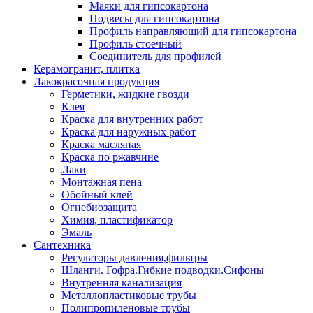
Маяки для гипсокартона
Подвесы для гипсокартона
Профиль направляющий для гипсокартона
Профиль стоечный
Соединитель для профилей
Керамогранит, плитка
Лакокрасочная продукция
Герметики, жидкие гвозди
Клея
Краска для внутренних работ
Краска для наружных работ
Краска масляная
Краска по ржавчине
Лаки
Монтажная пена
Обойный клей
Огнебиозащита
Химия, пластификатор
Эмаль
Сантехника
Регуляторы давления,фильтры
Шланги. Гофра.Гибкие подводки.Сифоны
Внутренняя канализация
Металлопластиковые трубы
Полипропиленовые трубы