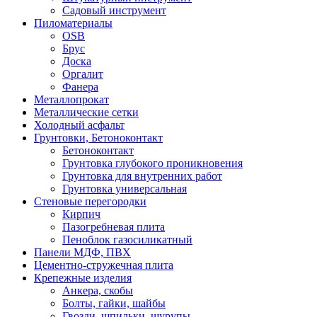
Садовый инструмент
Пиломатериалы
OSB
Брус
Доска
Оргалит
Фанера
Металлопрокат
Металлические сетки
Холодный асфальт
Грунтовки, Бетоноконтакт
Бетоноконтакт
Грунтовка глубокого проникновения
Грунтовка для внутренних работ
Грунтовка универсальная
Стеновые перегородки
Кирпич
Пазогребневая плита
Пеноблок газосиликатный
Панели МДФ, ПВХ
Цементно-стружечная плита
Крепежные изделия
Анкера, скобы
Болты, гайки, шайбы
Гвозди, шпильки, шурупы