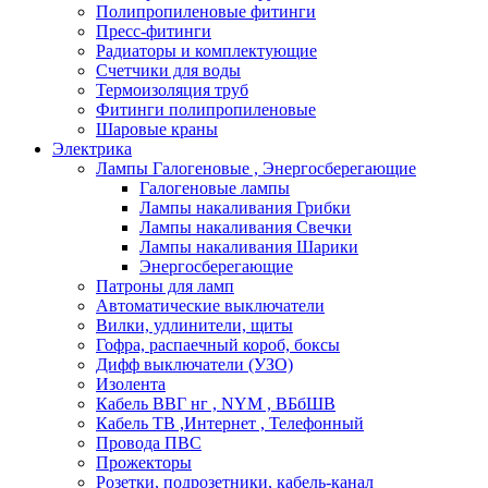
Полипропиленовые фитинги
Пресс-фитинги
Радиаторы и комплектующие
Счетчики для воды
Термоизоляция труб
Фитинги полипропиленовые
Шаровые краны
Электрика
Лампы Галогеновые , Энергосберегающие
Галогеновые лампы
Лампы накаливания Грибки
Лампы накаливания Свечки
Лампы накаливания Шарики
Энергосберегающие
Патроны для ламп
Автоматические выключатели
Вилки, удлинители, щиты
Гофра, распаечный короб, боксы
Дифф выключатели (УЗО)
Изолента
Кабель ВВГ нг , NYM , ВБбШВ
Кабель ТВ ,Интернет , Телефонный
Провода ПВС
Прожекторы
Розетки, подрозетники, кабель-канал