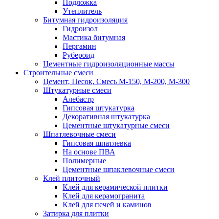
Подложка
Утеплитель
Битумная гидроизоляция
Гидроизол
Мастика битумная
Пергамин
Рубероид
Цементные гидроизоляционные массы
Строительные смеси
Цемент, Песок, Смесь М-150, М-200, М-300
Штукатурные смеси
Алебастр
Гипсовая штукатурка
Декоративная штукатурка
Цементные штукатурные смеси
Шпатлевочные смеси
Гипсовая шпатлевка
На основе ПВА
Полимерные
Цементные шпаклевочные смеси
Клей плиточный
Клей для керамической плитки
Клей для керамогранита
Клей для печей и каминов
Затирка для плитки