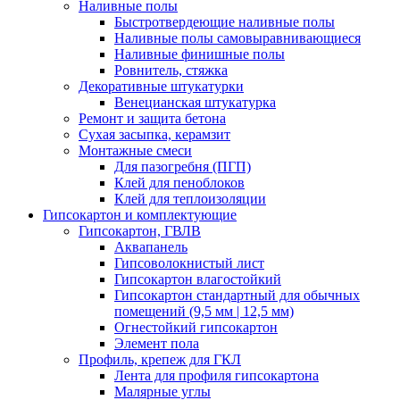
Наливные полы
Быстротвердеющие наливные полы
Наливные полы самовыравнивающиеся
Наливные финишные полы
Ровнитель, стяжка
Декоративные штукатурки
Венецианская штукатурка
Ремонт и защита бетона
Сухая засыпка, керамзит
Монтажные смеси
Для пазогребня (ПГП)
Клей для пеноблоков
Клей для теплоизоляции
Гипсокартон и комплектующие
Гипсокартон, ГВЛВ
Аквапанель
Гипсоволокнистый лист
Гипсокартон влагостойкий
Гипсокартон стандартный для обычных
помещений (9,5 мм | 12,5 мм)
Огнестойкий гипсокартон
Элемент пола
Профиль, крепеж для ГКЛ
Лента для профиля гипсокартона
Малярные углы