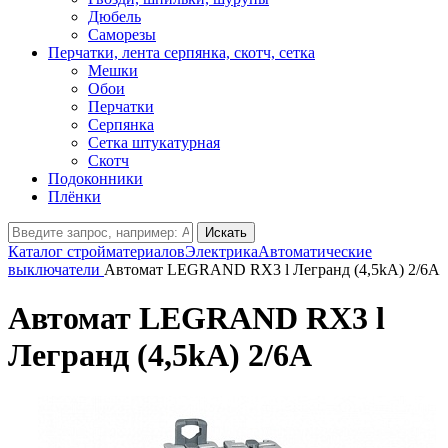
Дюбель
Саморезы
Перчатки, лента серпянка, скотч, сетка
Мешки
Обои
Перчатки
Серпянка
Сетка штукатурная
Скотч
Подоконники
Плёнки
Искать
Каталог стройматериалов
Электрика
Автоматические
выключатели
Автомат LEGRAND RX3 l Легранд (4,5kA) 2/6A
Автомат LEGRAND RX3 l
Легранд (4,5kA) 2/6A