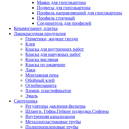
Маяки для гипсокартона
Подвесы для гипсокартона
Профиль направляющий для гипсокартона
Профиль стоечный
Соединитель для профилей
Керамогранит, плитка
Лакокрасочная продукция
Герметики, жидкие гвозди
Клея
Краска для внутренних работ
Краска для наружных работ
Краска масляная
Краска по ржавчине
Лаки
Монтажная пена
Обойный клей
Огнебиозащита
Химия, пластификатор
Эмаль
Сантехника
Регуляторы давления,фильтры
Шланги. Гофра.Гибкие подводки.Сифоны
Внутренняя канализация
Металлопластиковые трубы
Полипропиленовые трубы