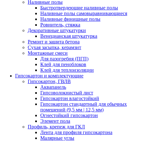
Наливные полы
Быстротвердеющие наливные полы
Наливные полы самовыравнивающиеся
Наливные финишные полы
Ровнитель, стяжка
Декоративные штукатурки
Венецианская штукатурка
Ремонт и защита бетона
Сухая засыпка, керамзит
Монтажные смеси
Для пазогребня (ПГП)
Клей для пеноблоков
Клей для теплоизоляции
Гипсокартон и комплектующие
Гипсокартон, ГВЛВ
Аквапанель
Гипсоволокнистый лист
Гипсокартон влагостойкий
Гипсокартон стандартный для обычных
помещений (9,5 мм | 12,5 мм)
Огнестойкий гипсокартон
Элемент пола
Профиль, крепеж для ГКЛ
Лента для профиля гипсокартона
Малярные углы