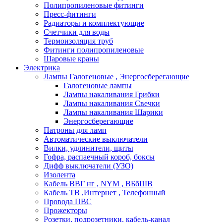
Полипропиленовые фитинги
Пресс-фитинги
Радиаторы и комплектующие
Счетчики для воды
Термоизоляция труб
Фитинги полипропиленовые
Шаровые краны
Электрика
Лампы Галогеновые , Энергосберегающие
Галогеновые лампы
Лампы накаливания Грибки
Лампы накаливания Свечки
Лампы накаливания Шарики
Энергосберегающие
Патроны для ламп
Автоматические выключатели
Вилки, удлинители, щиты
Гофра, распаечный короб, боксы
Дифф выключатели (УЗО)
Изолента
Кабель ВВГ нг , NYM , ВБбШВ
Кабель ТВ ,Интернет , Телефонный
Провода ПВС
Прожекторы
Розетки, подрозетники, кабель-канал