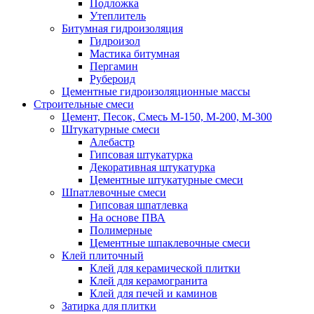
Подложка
Утеплитель
Битумная гидроизоляция
Гидроизол
Мастика битумная
Пергамин
Рубероид
Цементные гидроизоляционные массы
Строительные смеси
Цемент, Песок, Смесь М-150, М-200, М-300
Штукатурные смеси
Алебастр
Гипсовая штукатурка
Декоративная штукатурка
Цементные штукатурные смеси
Шпатлевочные смеси
Гипсовая шпатлевка
На основе ПВА
Полимерные
Цементные шпаклевочные смеси
Клей плиточный
Клей для керамической плитки
Клей для керамогранита
Клей для печей и каминов
Затирка для плитки