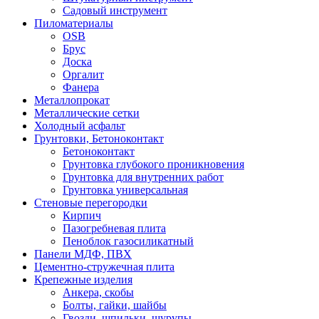
Садовый инструмент
Пиломатериалы
OSB
Брус
Доска
Оргалит
Фанера
Металлопрокат
Металлические сетки
Холодный асфальт
Грунтовки, Бетоноконтакт
Бетоноконтакт
Грунтовка глубокого проникновения
Грунтовка для внутренних работ
Грунтовка универсальная
Стеновые перегородки
Кирпич
Пазогребневая плита
Пеноблок газосиликатный
Панели МДФ, ПВХ
Цементно-стружечная плита
Крепежные изделия
Анкера, скобы
Болты, гайки, шайбы
Гвозди, шпильки, шурупы