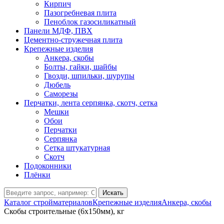
Кирпич
Пазогребневая плита
Пеноблок газосиликатный
Панели МДФ, ПВХ
Цементно-стружечная плита
Крепежные изделия
Анкера, скобы
Болты, гайки, шайбы
Гвозди, шпильки, шурупы
Дюбель
Саморезы
Перчатки, лента серпянка, скотч, сетка
Мешки
Обои
Перчатки
Серпянка
Сетка штукатурная
Скотч
Подоконники
Плёнки
Искать
Каталог стройматериалов
Крепежные изделия
Анкера, скобы
Скобы строительные (6х150мм), кг