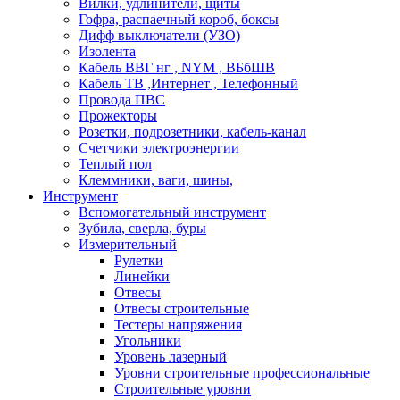
Вилки, удлинители, щиты
Гофра, распаечный короб, боксы
Дифф выключатели (УЗО)
Изолента
Кабель ВВГ нг , NYM , ВБбШВ
Кабель ТВ ,Интернет , Телефонный
Провода ПВС
Прожекторы
Розетки, подрозетники, кабель-канал
Счетчики электроэнергии
Теплый пол
Клеммники, ваги, шины,
Инструмент
Вспомогательный инструмент
Зубила, сверла, буры
Измерительный
Рулетки
Линейки
Отвесы
Отвесы строительные
Тестеры напряжения
Угольники
Уровень лазерный
Уровни строительные профессиональные
Строительные уровни