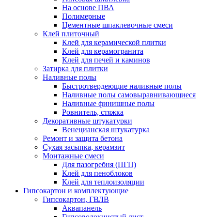
На основе ПВА
Полимерные
Цементные шпаклевочные смеси
Клей плиточный
Клей для керамической плитки
Клей для керамогранита
Клей для печей и каминов
Затирка для плитки
Наливные полы
Быстротвердеющие наливные полы
Наливные полы самовыравнивающиеся
Наливные финишные полы
Ровнитель, стяжка
Декоративные штукатурки
Венецианская штукатурка
Ремонт и защита бетона
Сухая засыпка, керамзит
Монтажные смеси
Для пазогребня (ПГП)
Клей для пеноблоков
Клей для теплоизоляции
Гипсокартон и комплектующие
Гипсокартон, ГВЛВ
Аквапанель
Гипсоволокнистый лист