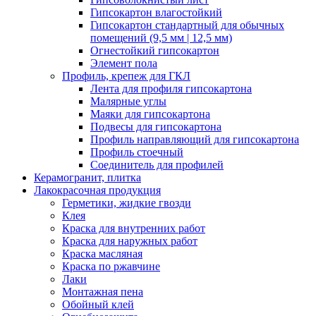
Гипсокартон влагостойкий
Гипсокартон стандартный для обычных
помещений (9,5 мм | 12,5 мм)
Огнестойкий гипсокартон
Элемент пола
Профиль, крепеж для ГКЛ
Лента для профиля гипсокартона
Малярные углы
Маяки для гипсокартона
Подвесы для гипсокартона
Профиль направляющий для гипсокартона
Профиль стоечный
Соединитель для профилей
Керамогранит, плитка
Лакокрасочная продукция
Герметики, жидкие гвозди
Клея
Краска для внутренних работ
Краска для наружных работ
Краска масляная
Краска по ржавчине
Лаки
Монтажная пена
Обойный клей