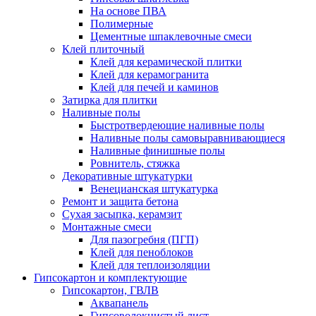
На основе ПВА
Полимерные
Цементные шпаклевочные смеси
Клей плиточный
Клей для керамической плитки
Клей для керамогранита
Клей для печей и каминов
Затирка для плитки
Наливные полы
Быстротвердеющие наливные полы
Наливные полы самовыравнивающиеся
Наливные финишные полы
Ровнитель, стяжка
Декоративные штукатурки
Венецианская штукатурка
Ремонт и защита бетона
Сухая засыпка, керамзит
Монтажные смеси
Для пазогребня (ПГП)
Клей для пеноблоков
Клей для теплоизоляции
Гипсокартон и комплектующие
Гипсокартон, ГВЛВ
Аквапанель
Гипсоволокнистый лист