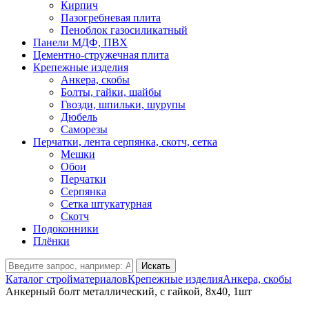
Кирпич
Пазогребневая плита
Пеноблок газосиликатный
Панели МДФ, ПВХ
Цементно-стружечная плита
Крепежные изделия
Анкера, скобы
Болты, гайки, шайбы
Гвозди, шпильки, шурупы
Дюбель
Саморезы
Перчатки, лента серпянка, скотч, сетка
Мешки
Обои
Перчатки
Серпянка
Сетка штукатурная
Скотч
Подоконники
Плёнки
Искать
Каталог стройматериалов
Крепежные изделия
Анкера, скобы
Анкерный болт металлический, с гайкой, 8х40, 1шт