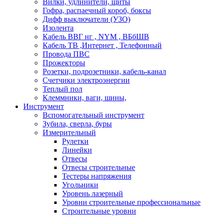
Вилки, удлинители, щиты
Гофра, распаечный короб, боксы
Дифф выключатели (УЗО)
Изолента
Кабель ВВГ нг , NYM , ВБбШВ
Кабель ТВ ,Интернет , Телефонный
Провода ПВС
Прожекторы
Розетки, подрозетники, кабель-канал
Счетчики электроэнергии
Теплый пол
Клеммники, ваги, шины,
Инструмент
Вспомогательный инструмент
Зубила, сверла, буры
Измерительный
Рулетки
Линейки
Отвесы
Отвесы строительные
Тестеры напряжения
Угольники
Уровень лазерный
Уровни строительные профессиональные
Строительные уровни