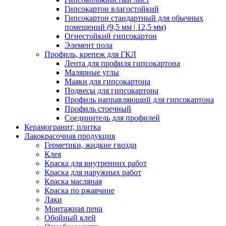
Гипсокартон влагостойкий
Гипсокартон стандартный для обычных
помещений (9,5 мм | 12,5 мм)
Огнестойкий гипсокартон
Элемент пола
Профиль, крепеж для ГКЛ
Лента для профиля гипсокартона
Малярные углы
Маяки для гипсокартона
Подвесы для гипсокартона
Профиль направляющий для гипсокартона
Профиль стоечный
Соединитель для профилей
Керамогранит, плитка
Лакокрасочная продукция
Герметики, жидкие гвозди
Клея
Краска для внутренних работ
Краска для наружных работ
Краска масляная
Краска по ржавчине
Лаки
Монтажная пена
Обойный клей