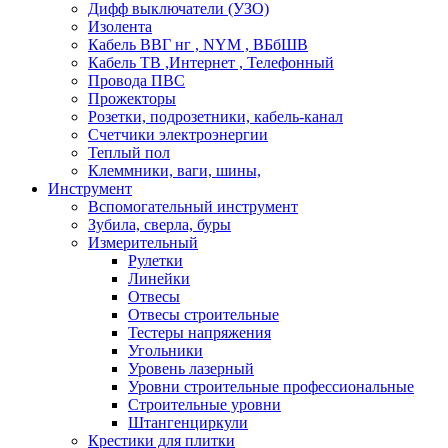
Дифф выключатели (УЗО)
Изолента
Кабель ВВГ нг , NYM , ВБбШВ
Кабель ТВ ,Интернет , Телефонный
Провода ПВС
Прожекторы
Розетки, подрозетники, кабель-канал
Счетчики электроэнергии
Теплый пол
Клеммники, ваги, шины,
Инструмент
Вспомогательный инструмент
Зубила, сверла, буры
Измерительный
Рулетки
Линейки
Отвесы
Отвесы строительные
Тестеры напряжения
Угольники
Уровень лазерный
Уровни строительные профессиональные
Строительные уровни
Штангенциркули
Крестики для плитки