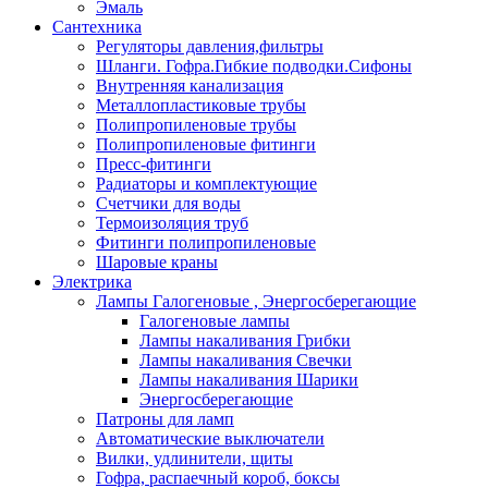
Эмаль
Сантехника
Регуляторы давления,фильтры
Шланги. Гофра.Гибкие подводки.Сифоны
Внутренняя канализация
Металлопластиковые трубы
Полипропиленовые трубы
Полипропиленовые фитинги
Пресс-фитинги
Радиаторы и комплектующие
Счетчики для воды
Термоизоляция труб
Фитинги полипропиленовые
Шаровые краны
Электрика
Лампы Галогеновые , Энергосберегающие
Галогеновые лампы
Лампы накаливания Грибки
Лампы накаливания Свечки
Лампы накаливания Шарики
Энергосберегающие
Патроны для ламп
Автоматические выключатели
Вилки, удлинители, щиты
Гофра, распаечный короб, боксы