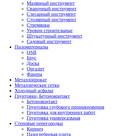
Малярный инструмент
Сварочный инструмент
Слесарный инструмент
Столярный инструмент
Стремянки
Уровни строительные
Штукатурный инструмент
Садовый инструмент
Пиломатериалы
OSB
Брус
Доска
Оргалит
Фанера
Металлопрокат
Металлические сетки
Холодный асфальт
Грунтовки, Бетоноконтакт
Бетоноконтакт
Грунтовка глубокого проникновения
Грунтовка для внутренних работ
Грунтовка универсальная
Стеновые перегородки
Кирпич
Пазогребневая плита