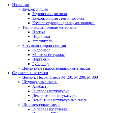
Изоляция
Звукоизоляция
Звукоизоляция пола
Звукоизоляция стен и потолка
Комплектующие для звукоизоляции
Теплоизоляционные материалы
Пленка
Подложка
Утеплитель
Битумная гидроизоляция
Гидроизол
Мастика битумная
Пергамин
Рубероид
Цементные гидроизоляционные массы
Строительные смеси
Цемент, Песок, Смесь М-150, М-200, М-300
Штукатурные смеси
Алебастр
Гипсовая штукатурка
Декоративная штукатурка
Цементные штукатурные смеси
Шпатлевочные смеси
Гипсовая шпатлевка