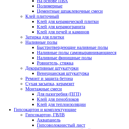
На основе ПВА
Полимерные
Цементные шпаклевочные смеси
Клей плиточный
Клей для керамической плитки
Клей для керамогранита
Клей для печей и каминов
Затирка для плитки
Наливные полы
Быстротвердеющие наливные полы
Наливные полы самовыравнивающиеся
Наливные финишные полы
Ровнитель, стяжка
Декоративные штукатурки
Венецианская штукатурка
Ремонт и защита бетона
Сухая засыпка, керамзит
Монтажные смеси
Для пазогребня (ПГП)
Клей для пеноблоков
Клей для теплоизоляции
Гипсокартон и комплектующие
Гипсокартон, ГВЛВ
Аквапанель
Гипсоволокнистый лист