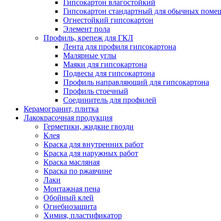
Гипсокартон влагостойкий
Гипсокартон стандартный для обычных помеще
Огнестойкий гипсокартон
Элемент пола
Профиль, крепеж для ГКЛ
Лента для профиля гипсокартона
Малярные углы
Маяки для гипсокартона
Подвесы для гипсокартона
Профиль направляющий для гипсокартона
Профиль стоечный
Соединитель для профилей
Керамогранит, плитка
Лакокрасочная продукция
Герметики, жидкие гвозди
Клея
Краска для внутренних работ
Краска для наружных работ
Краска масляная
Краска по ржавчине
Лаки
Монтажная пена
Обойный клей
Огнебиозащита
Химия, пластификатор